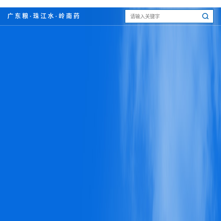
广东粮·珠江水·岭南药